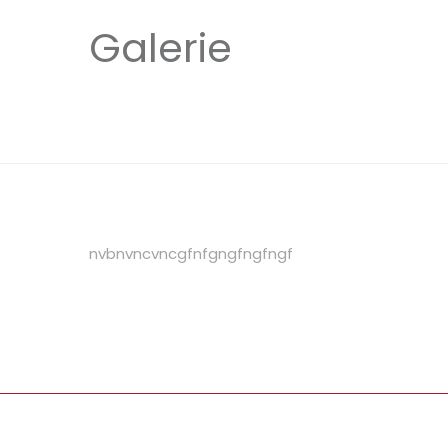
Galerie
nvbnvncvncgfnfgngfngfngf