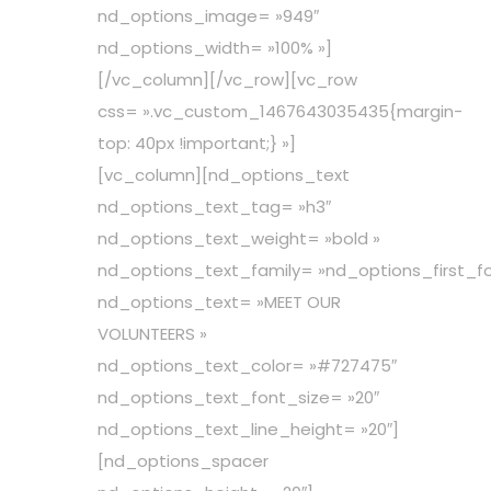
nd_options_image= »949″
nd_options_width= »100% »]
[/vc_column][/vc_row][vc_row
css= ».vc_custom_1467643035435{margin-
top: 40px !important;} »]
[vc_column][nd_options_text
nd_options_text_tag= »h3″
nd_options_text_weight= »bold »
nd_options_text_family= »nd_options_first_fo
nd_options_text= »MEET OUR
VOLUNTEERS »
nd_options_text_color= »#727475″
nd_options_text_font_size= »20″
nd_options_text_line_height= »20″]
[nd_options_spacer