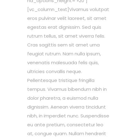
nd_options_height= »20″]
[vc_column_text]Vivamus volutpat
eros pulvinar velit laoreet, sit amet
egestas erat dignissim. Sed quis
rutrum tellus, sit amet viverra felis.
Cras sagittis sem sit amet urna
feugiat rutrum. Nam nulla ipsum,
venenatis malesuada felis quis,
ultricies convallis neque.
Pellentesque tristique fringilla
tempus. Vivamus bibendum nibh in
dolor pharetra, a euismod nulla
dignissim. Aenean viverra tincidunt
nibh, in imperdiet nunc. Suspendisse
eu ante pretium, consectetur leo
at, congue quam. Nullam hendrerit