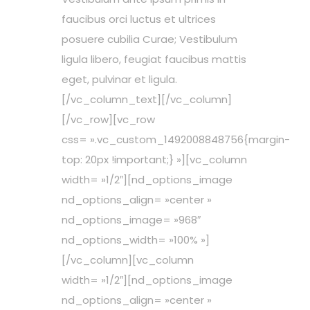
faucibus orci luctus et ultrices
posuere cubilia Curae; Vestibulum
ligula libero, feugiat faucibus mattis
eget, pulvinar et ligula.
[/vc_column_text][/vc_column]
[/vc_row][vc_row
css= ».vc_custom_1492008848756{margin-
top: 20px !important;} »][vc_column
width= »1/2″][nd_options_image
nd_options_align= »center »
nd_options_image= »968″
nd_options_width= »100% »]
[/vc_column][vc_column
width= »1/2″][nd_options_image
nd_options_align= »center »