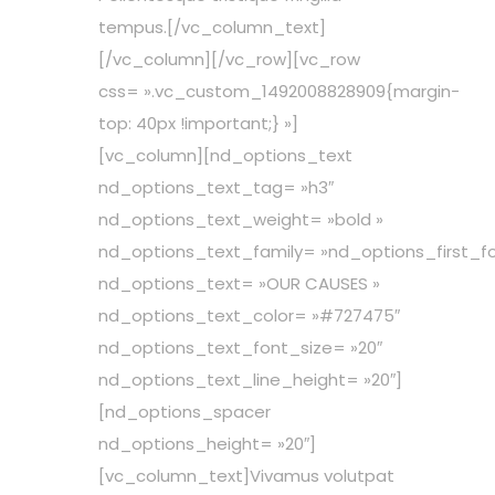
tempus.[/vc_column_text]
[/vc_column][/vc_row][vc_row
css= ».vc_custom_1492008828909{margin-
top: 40px !important;} »]
[vc_column][nd_options_text
nd_options_text_tag= »h3″
nd_options_text_weight= »bold »
nd_options_text_family= »nd_options_first_fo
nd_options_text= »OUR CAUSES »
nd_options_text_color= »#727475″
nd_options_text_font_size= »20″
nd_options_text_line_height= »20″]
[nd_options_spacer
nd_options_height= »20″]
[vc_column_text]Vivamus volutpat