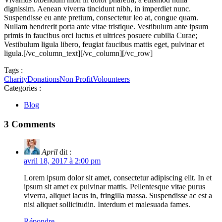
dignissim. Aenean viverra tincidunt nibh, in imperdiet nunc.
Suspendisse eu ante pretium, consectetur leo at, congue quam.
Nullam hendrerit porta ante vitae tristique. Vestibulum ante ipsum
primis in faucibus orci luctus et ultrices posuere cubilia Curae;
Vestibulum ligula libero, feugiat faucibus mattis eget, pulvinar et
ligula.[/vc_column_text][/vc_column][/vc_row]
Tags :
Charity
Donations
Non Profit
Volounteers
Categories :
Blog
3 Comments
April
dit :
avril 18, 2017 à 2:00 pm
Lorem ipsum dolor sit amet, consectetur adipiscing elit. In et
ipsum sit amet ex pulvinar mattis. Pellentesque vitae purus
viverra, aliquet lacus in, fringilla massa. Suspendisse ac est a
nisi aliquet sollicitudin. Interdum et malesuada fames.
Répondre