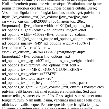
Nullam hendrerit porta ante vitae tristique. Vestibulum ante ipsum
primis in faucibus orci luctus et ultrices posuere cubilia Curae;
Vestibulum ligula libero, feugiat faucibus mattis eget, pulvinar et
ligula.[/vc_column_text][/vc_column][/vc_row][vc_row
css= ».vc_custom_1492008848756{margin-top: 20px
!important;} »][vc_column width= »1/2″][nd_options_image
nd_options_align= »center » nd_options_image= »968″
nd_options_width= »100% »][/vc_column][vc_column
width= »1/2″][nd_options_image nd_options_align= »center »
nd_options_image= »949″ nd_options_width= »100% »]
[/vc_column][/vc_row][vc_row
css= ».vc_custom_1467643035435{margin-top: 40px
!important;} »][vc_column][nd_options_text
nd_options_text_tag= »h3″ nd_options_text_weight= »bold »
nd_options_text_family= »nd_options_first_font »
nd_options_text= »MEET OUR VOLUNTEERS »
nd_options_text_color= »#727475″
nd_options_text_font_size= »20″
nd_options_text_line_height= »20″][nd_options_spacer
nd_options_height= »20″][vc_column_text]Vivamus volutpat eros
pulvinar velit laoreet, sit amet egestas erat dignissim. Sed quis
rutrum tellus, sit amet viverra felis. Cras sagittis sem sit amet urna
feugiat rutrum. Nam nulla ipsum, venenatis malesuada felis quis,
ultricies convallis neque. Pellentesque tristique fringilla tempus.
Vivamus bibendum nibh in dolor pharetra, a euismod nulla