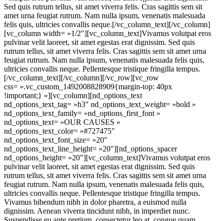
Sed quis rutrum tellus, sit amet viverra felis. Cras sagittis sem sit
amet urna feugiat rutrum. Nam nulla ipsum, venenatis malesuada
felis quis, ultricies convallis neque.[/vc_column_text][/vc_column]
[vc_column width= »1/2″][vc_column_text]Vivamus volutpat eros
pulvinar velit laoreet, sit amet egestas erat dignissim. Sed quis
rutrum tellus, sit amet viverra felis. Cras sagittis sem sit amet urna
feugiat rutrum. Nam nulla ipsum, venenatis malesuada felis quis,
ultricies convallis neque. Pellentesque tristique fringilla tempus.
[/vc_column_text][/vc_column][/vc_row][vc_row
css= ».vc_custom_1492008828909{margin-top: 40px
!important;} »][vc_column][nd_options_text
nd_options_text_tag= »h3″ nd_options_text_weight= »bold »
nd_options_text_family= »nd_options_first_font »
nd_options_text= »OUR CAUSES »
nd_options_text_color= »#727475″
nd_options_text_font_size= »20″
nd_options_text_line_height= »20″][nd_options_spacer
nd_options_height= »20″][vc_column_text]Vivamus volutpat eros
pulvinar velit laoreet, sit amet egestas erat dignissim. Sed quis
rutrum tellus, sit amet viverra felis. Cras sagittis sem sit amet urna
feugiat rutrum. Nam nulla ipsum, venenatis malesuada felis quis,
ultricies convallis neque. Pellentesque tristique fringilla tempus.
Vivamus bibendum nibh in dolor pharetra, a euismod nulla
dignissim. Aenean viverra tincidunt nibh, in imperdiet nunc.
Suspendisse eu ante pretium, consectetur leo at, congue quam.