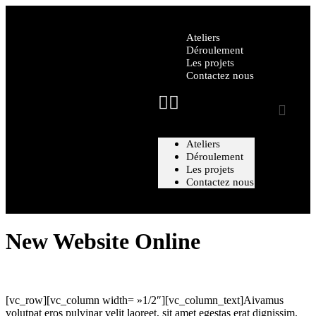
Ateliers
Déroulement
Les projets
Contactez nous
Ateliers
Déroulement
Les projets
Contactez nous
New Website Online
[vc_row][vc_column width= »1/2″][vc_column_text]
A
ivamus
volutpat eros pulvinar velit laoreet, sit amet egestas erat dignissim.