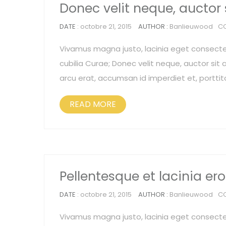
Donec velit neque, auctor
DATE
: octobre 21, 2015
AUTHOR :
Banlieuwood
C
Vivamus magna justo, lacinia eget consectetu
cubilia Curae; Donec velit neque, auctor sit a
arcu erat, accumsan id imperdiet et, porttit
READ MORE
Pellentesque et lacinia er
DATE
: octobre 21, 2015
AUTHOR :
Banlieuwood
C
Vivamus magna justo, lacinia eget consectetu