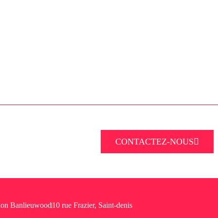
CONTACTEZ-NOUS
ion Banlieuwood
10 rue Frazier, Saint-denis