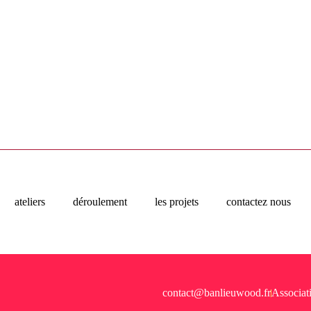
ateliers
déroulement
les projets
contactez nous
contact@banlieuwood.fr
Associat