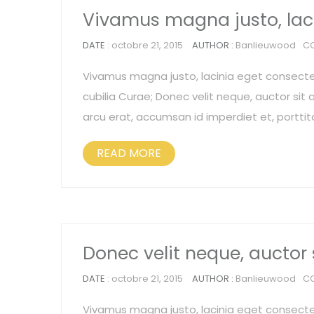
Vivamus magna justo, lac
DATE
: octobre 21, 2015
AUTHOR :
Banlieuwood
C
Vivamus magna justo, lacinia eget consectetu
cubilia Curae; Donec velit neque, auctor sit a
arcu erat, accumsan id imperdiet et, porttit
READ MORE
Donec velit neque, auctor
DATE
: octobre 21, 2015
AUTHOR :
Banlieuwood
C
Vivamus magna justo, lacinia eget consectetu