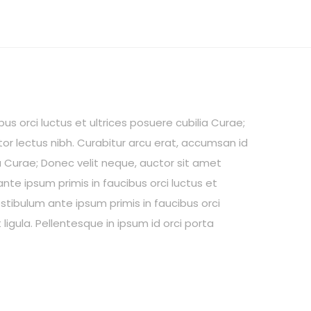
us orci luctus et ultrices posuere cubilia Curae;
itor lectus nibh. Curabitur arcu erat, accumsan id
ia Curae; Donec velit neque, auctor sit amet
nte ipsum primis in faucibus orci luctus et
estibulum ante ipsum primis in faucibus orci
ligula. Pellentesque in ipsum id orci porta