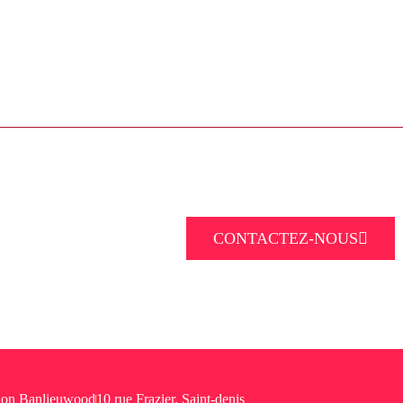
CONTACTEZ-NOUS
ion Banlieuwood
10 rue Frazier, Saint-denis